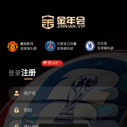
送
18
元
注册
登录