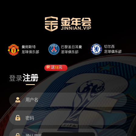
送
18
元
注册
登录