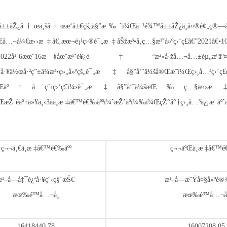
™å±±åŽ¿å†œä¸šå†œæ‘å±€çš„å§”æ‰˜ï¼Œå¯¹é¾™å±±åŽ¿ä¸­å¤®é¢„ç
å…¬å¼€æ‹›æ ‡ã€‚æœ¬é¡¹ç›®è¯„æ ‡åŠžæ³•å‚ç…§æ¹˜å»ºç›‘ç£ã€”2021ã€•10
ºŽ2022å¹´6æœˆ16æ—¥åœ¨æ¹˜è¥¿è‡ªæ²»å·žå…¬å…±èµ„æºäº¤æ
ç”±ä¾æ³•ç»„å»ºçš„è¯„æ ‡å§”å‘˜ä¼šå®Œæˆï¼Œç›¸å…³ç›‘ç£
¿›è¡Œäº†å…¨ç¨‹ç›‘ç£ï¼›è¯„æ ‡å§”å‘˜ä¼šæŒ‰ç…§æ‹›æ
æŽ¨èäº†ä»¥ä¸‹3åä¸­æ ‡å€™é€‰äººï¼ˆæŽ’åºï¼‰ï¼ŒçŽ°å°†ç›¸å…³ä¿¡æ¯äº
ç¬¬ä¸€ä¸­æ ‡å€™é€‰äºº
ç¬¬äºŒä¸­æ ‡å€™é
æ¹–å—å‡¯è¿ªå·¥ç¨‹ç§‘æŠ€
æ¹–å—æ˜Ÿå¤§å»ºè®
æœ‰é™å…¬å¸
æœ‰é™å…¬å
16418440.78
16007208.05