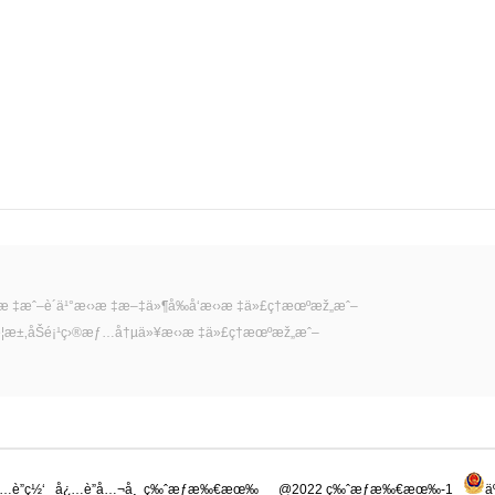
æ ‡æˆ–è´­ä¹°æ‹›æ ‡æ–‡ä»¶å‰å‘æ‹›æ ‡ä»£ç†æœºæž„æˆ–
è¦æ±‚åŠé¡¹ç›®æƒ…å†µä»¥æ‹›æ ‡ä»£ç†æœºæž„æˆ–
…è”ç½‘
å¿…è”å…¬å¸
ç‰ˆæƒæ‰€æœ‰
@2022 ç‰ˆæƒæ‰€æœ‰-1
ä