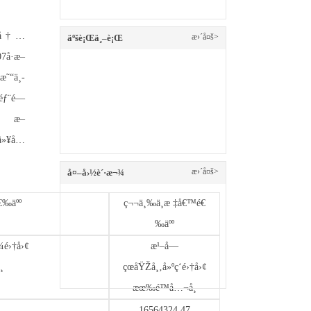
®—å†…
æ›´å¤š>
äºšè¡Œä¸–è¡Œ
7å·æ–
˜“ä¸­
éƒ¨é—
 ‡æ–
ˆä»¥å…
æ›´å¤š>
å¤–å›½è´·æ¬¾
€‰äºº
ç¬¬ä¸‰ä¸­æ ‡å€™é€
‰äºº
¾é›†å›¢
æ¹–å—
¸
çœåŸŽå¸‚å»ºç­‘é›†å›¢
æœ‰é™å…¬å¸
16564324.47