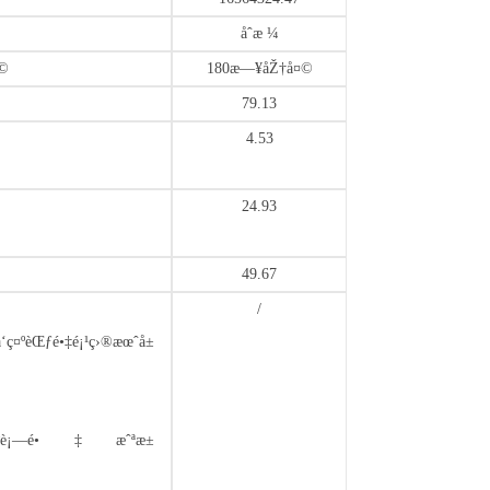
åˆæ ¼
©
180æ—¥åŽ†å¤©
79.13
4.53
24.93
49.67
/
‘ç¤ºèŒƒé•‡é¡¹ç›®æœˆå±
ç®¬é“ºè¡—é•‡æˆªæ±