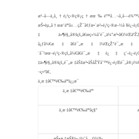
æ¹–å—ä¸­å¸†é¡¹ç›®ç®¡ç†æœ‰é™å…¬å¸å—é¾
æŠ•èµ„å†œæ‘äººå±…çŽ¯å¢ƒæ•´æ²»é¡¹ç›®æ–½å·¥è¿›è¡Œ
‡ä»¶è§„å®šçš„â€œç»¼åˆè¯„ä¼°æ³•â€ï¼Œä
å¿ƒå¼€æ ‡ã€è¯„æ ‡ï¼ŒçŽ°è¯„æ ‡å·¥ä½œå·²
¨å¯¹æœ¬é¡¹ç›®çš„å¼€ã€è¯„æ ‡è¿‡ç¨‹è
‡ä»¶è§„å®šçš„è¯„æ ‡åŠžæ³•åŠåŽŸåˆ™è¿›è¡Œè¯„å®¡ï¼Œ
¬ç¤ºã€‚
ä¸­æ ‡å€™é€‰äººä¿¡æ¯
ä¸­æ ‡å€™é€‰äºº
ä¸­æ ‡å€™é€‰äººåç§°
æŠ•æ ‡æŠ¥ä»·ï¼ˆå…ƒï¼‰