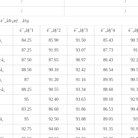
/
/
/
/
®¡è¯„å®¡æƒ…å†µ
è¯„å§”1
è¯„å§”2
è¯„å§”3
è¯„å§”4
è¯„å
¸
84.25
85.90
91.50
85.43
90.
87.25
91.95
93.07
87.73
91
å¸
87.50
87.65
90.97
86.43
92.
¸
88.50
90.10
92.42
86.54
90.
¸
87
91.20
91.16
89.95
90.
å¸
88.25
90.55
93.34
88.60
91.
95
92.40
93.63
89.10
92.
83.25
86.60
91.86
86.53
90.
¸
95
92.50
93.88
89.05
93
92.75
94.60
94.16
91.35
91.