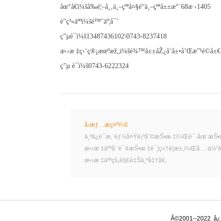
åœ°å€ï¼šå‰é¦–å¸‚ä¸–çºªå¤§é“ä¸–çºªå±±æ°´68æ ‹1405
è”ç³»äººï¼šé™ˆäº¦å¯’
ç”µè¯ï¼š13487436102\0743-8237418
æ‹›æ ‡ç›‘ç®¡æœºæž„ï¼šé¾™å±±åŽ¿å‘å±•å’Œæ”¹é©å±€
ç”µ è¯ï¼š0743-6222324
å‹æƒ…æç¤ºï¼š
ä¸ºä¿è¯æ‚¨èƒ½å¤Ÿé¡ºåˆ©æŠ•æ ‡ï¼Œè¯·åœ¨æŠ•
æ‹›æ ‡äººå’¨è¯¢æŠ•æ ‡è¯¦ç»†è¦æ±‚ï¼Œå…·ä½“
æ‹›æ ‡äººçš„è§£é‡Šä¸ºå‡†ã€‚
Â©2001--2022
å¿