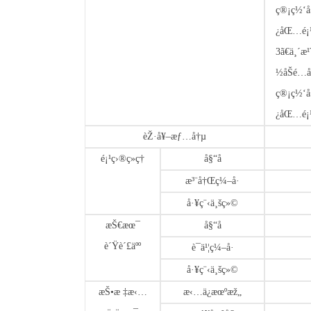
ç®¡ç½‘
¿åŒ…é¡
3ã€ä¸´æ
½åŠé…
ç®¡ç½‘
¿åŒ…é¡
èŽ·å¥–æƒ…å†µ
é¡¹ç›®ç»ç†
å§“å
æ³¨å†Œç¼–å·
å·¥ç¨‹ä¸šç»©
æŠ€æœ¯
å§“å
è´Ÿè´£äºº
è¯ä¹¦ç¼–å·
å·¥ç¨‹ä¸šç»©
æŠ•æ ‡æ‹…
æ‹…ä¿æœºæž„