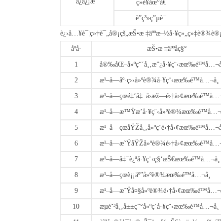
ä¿ä¿¡æ¯
ç»è¥åœ°å€
è”ç³»ç”µè¯
è¿›å…¥è¯¦ç»†è¯„å®¡çš„æŠ•æ ‡äººæ–½å·¥ç»„ç»‡è®¾è
åºå·
æŠ•æ ‡äººåç§°
1
å®‰åŒ–å»ºç“´å¸‚æ”¿å·¥ç¨‹æœ‰é™å…¬å
2
æ¹–å—åº·ç››å»ºè®¾å·¥ç¨‹æœ‰é™å…¬å¸
3
æ¹–å—çœé‡‘å‡¯å›­æž—é›†å›¢æœ‰é™å…¬
4
æ¹–å—æ™Ÿæ’å·¥ç¨‹å»ºè®¾æœ‰é™å…¬å
5
æ¹–å—çœåŸŽå¸‚å»ºç­‘é›†å›¢æœ‰é™å…¬å
6
æ¹–å—æ˜ŸåŸŽå»ºè®¾é›†å›¢æœ‰é™å…¬
7
æ¹–å—å‡¯è¿ªå·¥ç¨‹ç§‘æŠ€æœ‰é™å…¬å¸
8
æ¹–å—çœè¡¡äº”å»ºè®¾æœ‰é™å…¬å¸
9
æ¹–å—æ˜Ÿå¤§å»ºè®¾é›†å›¢æœ‰é™å…¬å
10
æµé˜³å¸‚å±±ç”°å»ºç­‘å·¥ç¨‹æœ‰é™å…¬å¸