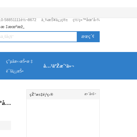
10-58851111è½¬8672
ä¸¾æŠ¥ä¿¡ç®±
ç½‘ç«™åœ°å›¾
›æ ‡æœºæž„
æœç´¢
ç”µå­æ‹›æŠ•æ ‡
å…³äºŽæˆ‘ä»¬
è¯šä¿¡æŠ•
æ›´å¤š>
çŽ°æ±‡é¡¹ç›®
ººå…