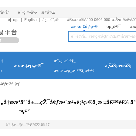
¹³å°
è¯·ç™»å½•
æ³¨å†Œ
é¦–é¡µ
|
English
|
å¿…è”ç½‘
å®¢æœï¼š
400-0606-000 æŠ•è¯‰ï¼š0
æ‹›æ ‡é¡¹ç›®
èµ„è®¯
æ‹
 ‡
æ”¿ç­–æ³•è§„
æ‹›æ ‡èµ„è®¯
ä¸šåŠ¡æœåŠ¡
‹
æ‹›æ ‡èµ„æ–™ä¸‹è½½
 ‡é¡¹ç›®è¯¦æƒ…
å†œæ‘äººå±…çŽ¯å¢ƒæ•´æ²»é¡¹ç›®ä¸­æ ‡å€™é€‰ä
¬ç¤º
å‘å¸ƒæ—¶é—´ï¼š2022-06-17