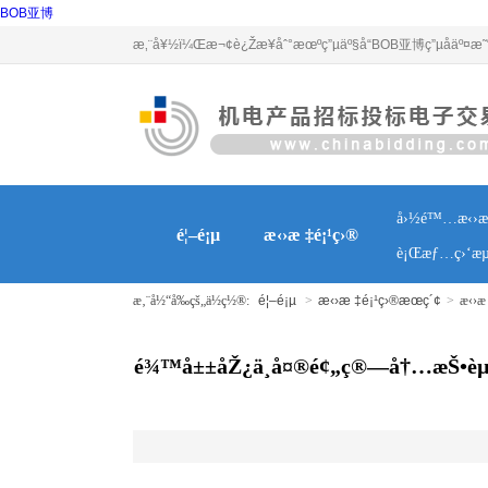
BOB亚博
æ‚¨å¥½ï¼Œæ¬¢è¿Žæ¥åˆ°æœºç”µäº§å“BOB亚博ç”µå­äº¤æ˜“å
å›½é™…æ‹›æ
é¦–é¡µ
æ‹›æ ‡é¡¹ç›®
è¡Œæƒ…ç›‘æµ
æ‚¨å½“å‰çš„ä½ç½®:
é¦–é¡µ
>
æ‹›æ ‡é¡¹ç›®æœç´¢
>
æ‹›æ
é¾™å±±åŽ¿ä¸­å¤®é¢„ç®—å†…æŠ•èµ„