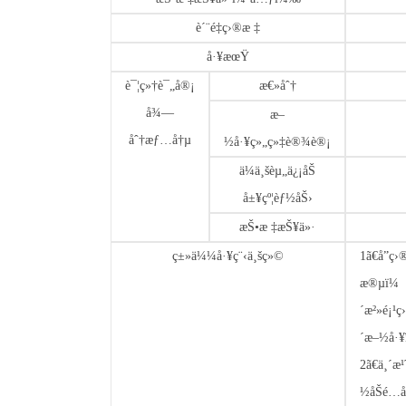
è´¨é‡ç›®æ ‡
å·¥æœŸ
è¯¦ç»†è¯„å®¡
æ€»åˆ†
å¾—
æ–
åˆ†æƒ…å†µ
½å·¥ç»„ç»‡è®¾è®¡
ä¼ä¸šèµ„ä¿¡åŠ
å±¥çº¦èƒ½åŠ›
æŠ•æ ‡æŠ¥ä»·
ç±»ä¼¼å·¥ç¨‹ä¸šç»©
1ã€å­”
æ®µï¼‰
´æ²»é¡
´­æ–½å
2ã€ä¸´æ
½åŠé…