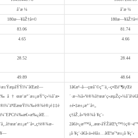
åˆæ ¼
åˆæ ¼
180æ—¥åŽ†å¤©
180æ—¥åŽ†å¤
83.06
81.74
4.65
4.66
28.52
28.44
49.89
48.64
ç›®æ±ŸæµåŸŸï¼ˆåŒæž—
1ã€æ¹–å—çœåˆ©ç”¨ä¸–ç•Œé“¶è¡Œè
å†œæ‘æ°´æ±¡æŸ“ç»¼åˆæ•
´·æ¬¾å»ºè®¾å†œæ‘ç»æµŽç»¼åˆå¼€å
¹ç›®ï¼ˆäºŒæœŸï¼‰è®¾è®¡é‡‡è
±é•‡æ±¡æ°´å¤„
·¥ï¼ˆEPCï¼‰æ€»æ‰¿åŒ…
ç†åŽ‚å»ºè®¾å·¥ç¨‹
¹˜å¸‚å†œæ‘æ±¡æ°´å¤„ç†è®¾æ–
2ã€é•¿æ²™å¸‚æœ›åŸŽåŒºç™½
å¥—
¡å·¥ç¨‹ã€å‹ä»èšå±…åŒºæˆªæ±¡å·¥ç¨‹