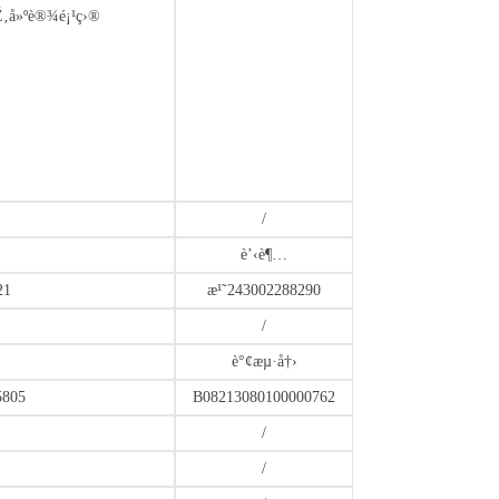
åŽ‚å»ºè®¾é¡¹ç›®
/
è’‹è¶…
21
æ¹˜243002288290
/
è°¢æµ·å†›
5805
B08213080100000762
/
/