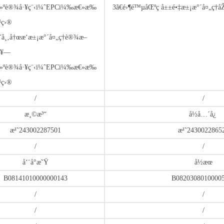
å»ºè®¾å·¥ç¨‹ï¼ˆEPCï¼‰æ€»æ‰
3ã€é›¶é™µåŒºç å±±é•‡æ±¡æ°´å¤„ç†
¹ç›®
¹˜å¸‚å†œæ‘æ±¡æ°´å¤„ç†è®¾æ–
å¥—
å»ºè®¾å·¥ç¨‹ï¼ˆEPCï¼‰æ€»æ‰
¹ç›®
/
/
æ¸©æ³“
å½­å…´å¿
æ¹˜243002287501
æ¹˜2430022865
/
/
å‘¨å°æ˜Ÿ
å½­æœ
B08141010000000143
B0820308010000
/
/
/
/