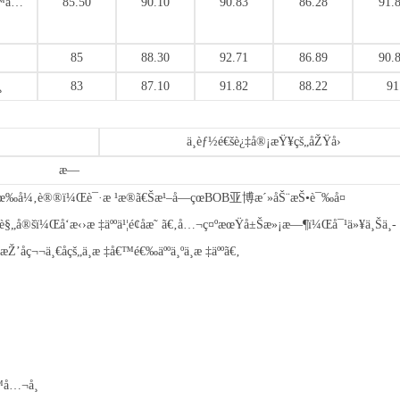
™å…
85.50
90.10
90.83
86.28
91.
85
88.30
92.71
86.89
90.
¸
83
87.10
91.82
88.22
91
ä¸èƒ½é€šè¿‡å®¡æŸ¥çš„åŽŸå›
æ—
‰å¼‚è®®ï¼Œè¯·æ ¹æ®ã€Šæ¹–å—çœBOB亚博æ´»åŠ¨æŠ•è¯‰å¤
…³è§„å®šï¼Œå‘æ‹›æ ‡äººä¹¦é¢åæ˜ ã€‚å…¬ç¤ºæœŸå±Šæ»¡æ—¶ï¼Œå¯¹ä»¥ä¸Šä¸­
ç¬¬ä¸€åçš„ä¸­æ ‡å€™é€‰äººä¸ºä¸­æ ‡äººã€‚
å…¬å¸