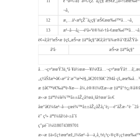
11
èˆªå¤©å‡¯å¤©çŽ¯ä¿ç§‘æŠ€è‚¡ä»½æœ‰é
¬å¸
12
æ¸…ä¹‹æºçŽ¯ä¿ç§‘æŠ€æœ‰é™å…¬å¸
13
æ¹–å—å¿—é¹å»ºè®¾é›†å›¢æœ‰é™å…¬å
è¢«å¦å†³æŠ•æ ‡çš„æŠ•æ ‡äººåç§°ã€å¦å†³ä¾æ®å’ŒåŽŸå›
åºå·
æŠ•æ ‡äººåç§°
å…¬ç¤ºæœŸ3ä¸ªå·¥ä½œæ—¥ï¼Œå…¬ç¤ºæœŸå†…å¦‚æœ
„ç†åŠžæ³•ã€‹æ¹˜å‘æ”¹æ³•è§„ã€2019ã€‘294å·çš„æœ‰å
æ ‡å€™é€‰äººè‹¥æ— å¼‚è®®ï¼Œæ‹›æ ‡äººå°†ç¡®å®šæŽ’å
æ‹›æ ‡äººï¼šé¾™å±±åŽ¿å†œä¸šå†œæ‘å±€
åœ°å€ï¼šæ¹–å—çœé¾™å±±åŽ¿åŽå¡˜è¡—é“åŽæ–°è·¯2å·
è” ç³» äººï¼šå½­è‹±åˆš
ç”µè¯ï¼š18074389701
æ‹›æ ‡ä»£ç†æœºæž„ï¼šæ¹–å—ä¸­å¸†é¡¹ç›®ç®¡ç†æœ‰é™