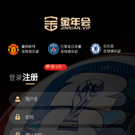
送
18
元
注册
登录