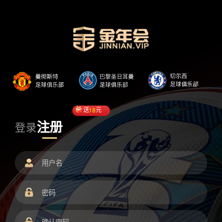
送
18
元
注册
登录